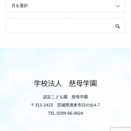
月を選択
学校法人 慈母学園
認定こども園 慈母学園
〒311-2423 茨城県潮来市日の出4-7
TEL.0299-66-0624