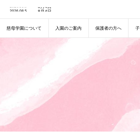
2026.08.6
8月4日
2026.08.5
8月4日
2026.08.3
8月3日
2026.07.30
7月30日
2026.07.29
7月29日
慈母学園について
入園のご案内
保護者の方へ
子
2026.08.6
8月4日
ABOUT
ENTRANCE
NOTICE