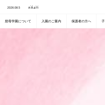
2026.08.6
8月4日
2026.08.5
8月4日
2026.08.3
8月3日
2026.07.30
7月30日
2026.07.29
7月29日
慈母学園について
入園のご案内
保護者の方へ
子
2026.08.6
8月4日
ABOUT
ENTRANCE
NOTICE