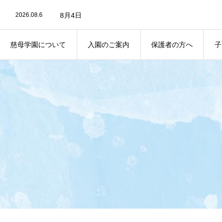
2026.08.6
8月4日
2026.08.5
8月4日
2026.08.3
8月3日
2026.07.30
7月30日
2026.07.29
7月29日
慈母学園について
入園のご案内
保護者の方へ
子
2026.08.6
8月4日
ABOUT
ENTRANCE
NOTICE