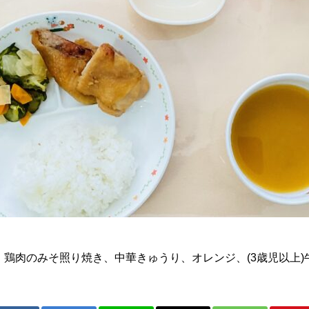
、鶏肉のみそ照り焼き、中華きゅうり、オレンジ、(3歳児以上)