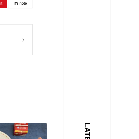
it
note